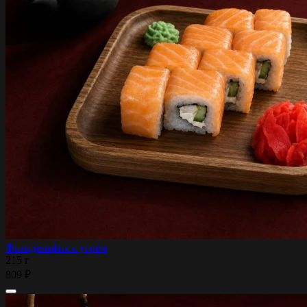
Филадельфия с угрём
215 г
809 ₽