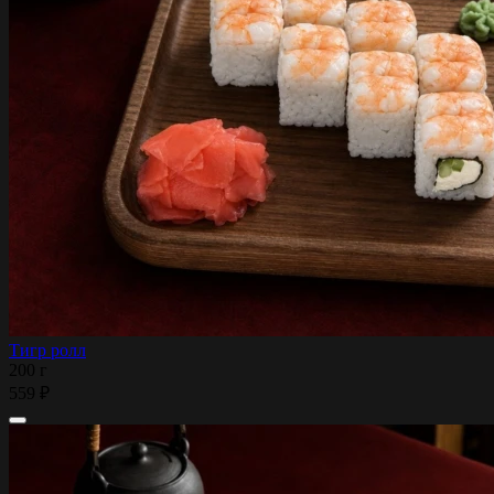
Тигр ролл
200 г
559 ₽