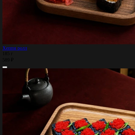
Хеппи ролл
185 г
589 ₽