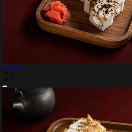
Аляска краб
185 г
389 ₽