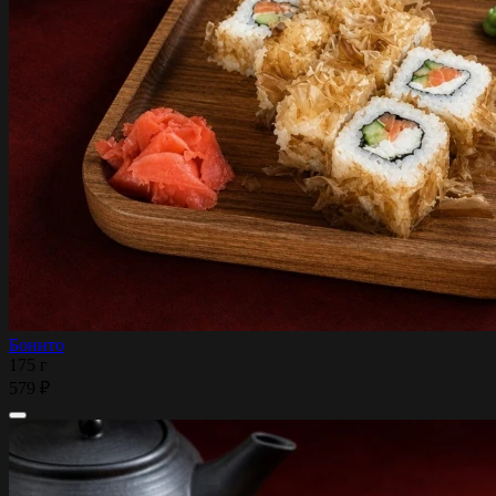
Бонито
175 г
579 ₽